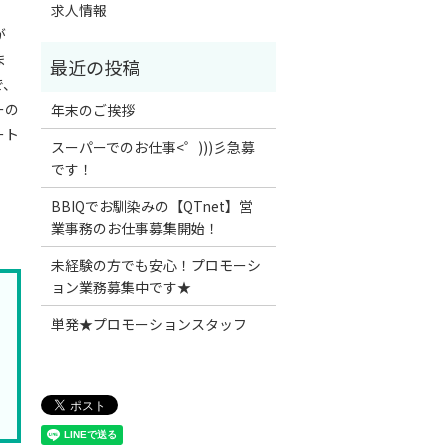
求人情報
が
ま
で、
ーの
年末のご挨拶
ート
スーパーでのお仕事<゜)))彡急募
です！
BBIQでお馴染みの【QTnet】営
業事務のお仕事募集開始！
未経験の方でも安心！プロモーシ
ョン業務募集中です★
単発★プロモーションスタッフ