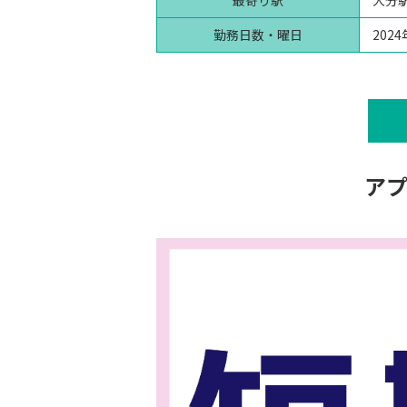
最寄り駅
大分
勤務日数・曜日
202
ア