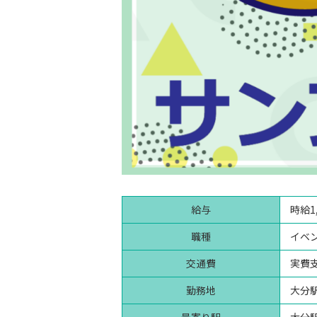
給与
時給1
職種
イベ
交通費
実費支
勤務地
大分