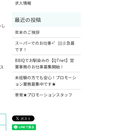
求人情報
っし
年末のご挨拶
スーパーでのお仕事<゜)))彡急募
です！
BBIQでお馴染みの【QTnet】営
業事務のお仕事募集開始！
ス
未経験の方でも安心！プロモーシ
ョン業務募集中です★
単発★プロモーションスタッフ