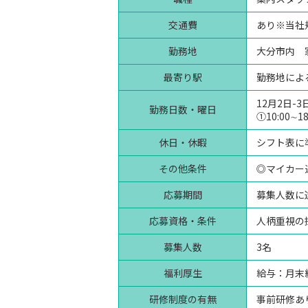
交通費
あり※当社
勤務地
大分市内 
最寄り駅
勤務地によ
12月2日-
勤務日数・曜日
①10:00∼18
休日・休暇
シフト表に
その他条件
◎マイカー
応募期間
募集人数に
応募資格・条件
人柄重視の
募集人数
3名
福利厚生
給与：月末
研修制度の有無
事前研修あ