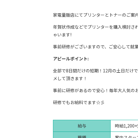
家電量販店にてプリンターとトナーのご案
年賀状作成などでプリンターを購入検討さ
ゃいます!
事前研修がございますので、ご安心して就
アピールポイント:
全部で8日間だけの短期！12月の土日だけ
メして頂きます！
事前に研修があるので安心！毎年大人気の
研修でもお給料でます☆彡
給与
時給1,200
職種
案内スタッ