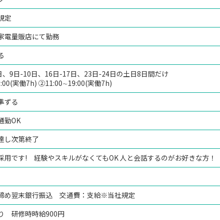
規定
家電量販店にて勤務
る
3日、9日-10日、16日-17日、23日-24日の土日8日間だけ
:00(実働7h) ②11:00∼19:00(実働7h)
準ずる
通勤OK
達し次第終了
採用です! 経験やスキルがなくてもOK 人と会話するのがお好きな方！
締め翌末銀行振込 交通費：支給※当社規定
り 研修時時給900円